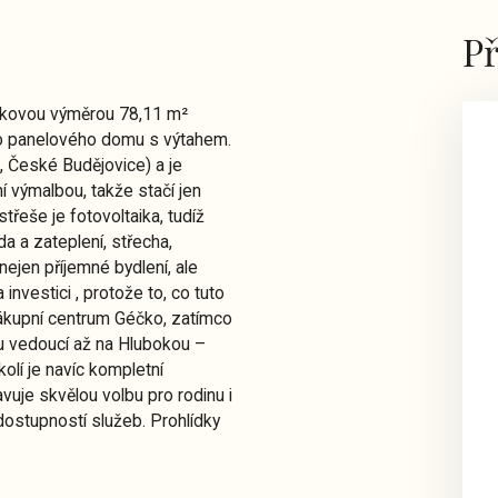
Př
celkovou výměrou 78,11 m²
ho panelového domu s výtahem.
, České Budějovice) a je
 výmalbou, takže stačí jen
střeše je fotovoltaika, tudíž
a a zateplení, střecha,
nejen příjemné bydlení, ale
 investici , protože to, co tuto
 nákupní centrum Géčko, zatímco
ou vedoucí až na Hlubokou –
olí je navíc kompletní
avuje skvělou volbu pro rodinu i
 dostupností služeb. Prohlídky