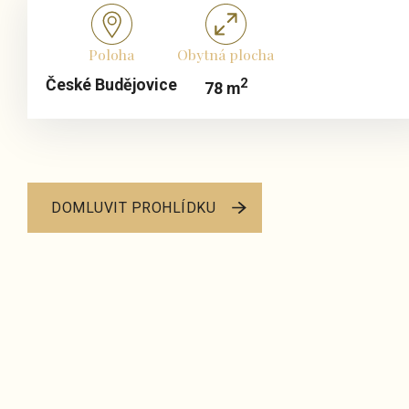
Poloha
Obytná plocha
2
České Budějovice
78 m
DOMLUVIT PROHLÍDKU