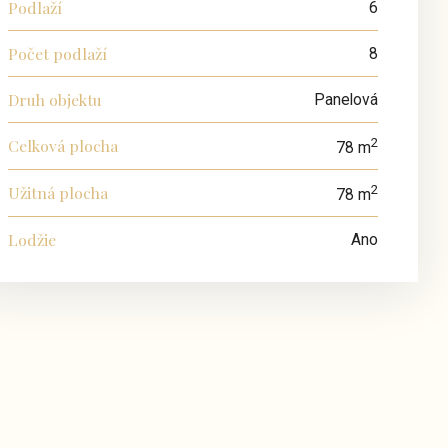
Podlaží
6
Počet podlaží
8
Druh objektu
Panelová
Celková plocha
2
78 m
Užitná plocha
2
78 m
Lodžie
Ano