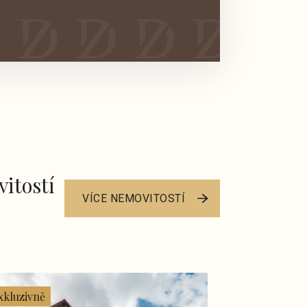
itostí
VÍCE NEMOVITOSTÍ
xkluzivně
Exkluzivně