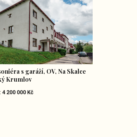
oniéra s garáží, OV, Na Skalce
Dva soukromé
ký Krumlov
přírody, Čako
:
4 200 000 Kč
Cena:
2 790 000