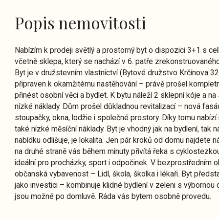
Popis nemovitosti
Nabízím k prodeji světlý a prostorný byt o dispozici 3+1 s 
včetně sklepa, který se nachází v 6. patře zrekonstruované
Byt je v družstevním vlastnictví (Bytové družstvo Krčínova 32
připraven k okamžitému nastěhování – právě prošel kompletní
přinést osobní věci a bydlet. K bytu náleží 2 sklepní kóje a na 
nízké náklady. Dům prošel důkladnou revitalizací – nová fasád
stoupačky, okna, lodžie i společné prostory. Díky tomu nabízí 
také nízké měsíční náklady. Byt je vhodný jak na bydlení, tak na
nabídku odlišuje, je lokalita. Jen pár kroků od domu najdete
na druhé straně vás během minuty přivítá řeka s cyklostezk
ideální pro procházky, sport i odpočinek. V bezprostředním ok
občanská vybavenost – Lidl, škola, školka i lékaři. Byt předst
jako investici – kombinuje klidné bydlení v zeleni s výbornou
jsou možné po domluvě. Ráda vás bytem osobně provedu.